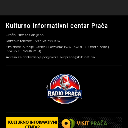
Kulturno informativni centar Prača
Prača, Himze Sablje 33
Kontakt telefon: +387 38 799 106
Emisione lokacije: Cerice ( Dozvola: 137RFX001-1) i Uhota brdo (
Dozvola: 13RFX001-1).
Adresa za podnošenje prigovora: kicpraca@bih.net.ba