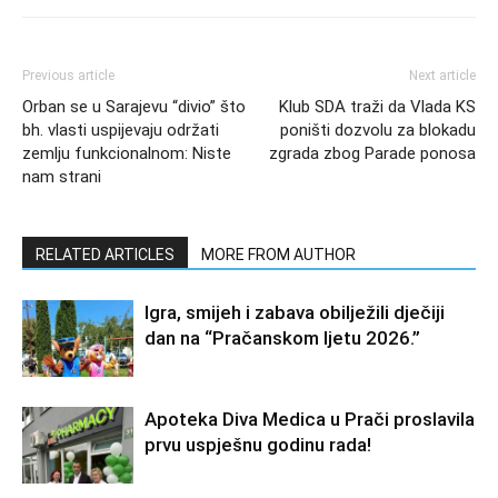
Previous article
Next article
Orban se u Sarajevu “divio” što
Klub SDA traži da Vlada KS
bh. vlasti uspijevaju održati
poništi dozvolu za blokadu
zemlju funkcionalnom: Niste
zgrada zbog Parade ponosa
nam strani
RELATED ARTICLES
MORE FROM AUTHOR
Igra, smijeh i zabava obilježili dječiji
dan na “Pračanskom ljetu 2026.”
Apoteka Diva Medica u Prači proslavila
prvu uspješnu godinu rada!