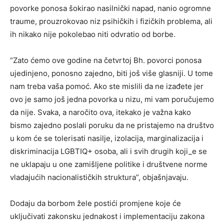
povorke ponosa šokirao nasilnički napad, nanio ogromne
traume, prouzrokovao niz psihičkih i fizičkih problema, ali
ih nikako nije pokolebao niti odvratio od borbe.
“Zato ćemo ove godine na četvrtoj Bh. povorci ponosa
ujedinjeno, ponosno zajedno, biti još više glasniji. U tome
nam treba vaša pomoć. Ako ste mislili da ne izađete jer
ovo je samo još jedna povorka u nizu, mi vam poručujemo
da nije. Svaka, a naročito ova, itekako je važna kako
bismo zajedno poslali poruku da ne pristajemo na društvo
u kom će se tolerisati nasilje, izolacija, marginalizacija i
diskriminacija LGBTIQ+ osoba, ali i svih drugih koji_e se
ne uklapaju u one zamišljene politike i društvene norme
vladajućih nacionalističkih struktura”, objašnjavaju.
Dodaju da borbom žele postići promjene koje će
uključivati zakonsku jednakost i implementaciju zakona