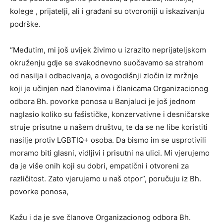
kolege , prijatelji, ali i građani su otvoroniji u iskazivanju
podrške.
“Međutim, mi još uvijek živimo u izrazito neprijateljskom
okruženju gdje se svakodnevno suočavamo sa strahom
od nasilja i odbacivanja, a ovogodišnji zločin iz mržnje
koji je učinjen nad članovima i članicama Organizacionog
odbora Bh. povorke ponosa u Banjaluci je još jednom
naglasio koliko su fašističke, konzervativne i desničarske
struje prisutne u našem društvu, te da se ne libe koristiti
nasilje protiv LGBTIQ+ osoba. Da bismo im se usprotivili
moramo biti glasni, vidljivi i prisutni na ulici. Mi vjerujemo
da je više onih koji su dobri, empatični i otvoreni za
različitost. Zato vjerujemo u naš otpor”, poručuju iz Bh.
povorke ponosa,
Kažu i da je sve članove Organizacionog odbora Bh.