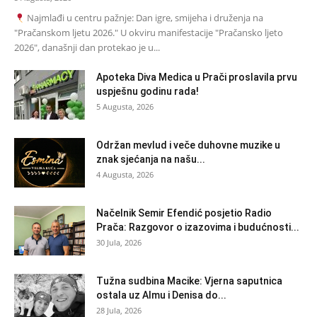
Najmlađi u centru pažnje: Dan igre, smijeha i druženja na
"Pračanskom ljetu 2026." U okviru manifestacije "Pračansko ljeto
2026", današnji dan protekao je u...
Apoteka Diva Medica u Prači proslavila prvu
uspješnu godinu rada!
5 Augusta, 2026
Održan mevlud i veče duhovne muzike u
znak sjećanja na našu...
4 Augusta, 2026
Načelnik Semir Efendić posjetio Radio
Prača: Razgovor o izazovima i budućnosti...
30 Jula, 2026
Tužna sudbina Macike: Vjerna saputnica
ostala uz Almu i Denisa do...
28 Jula, 2026