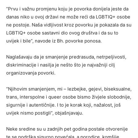
“Prvu i važnu promjenu koju je povorka donijela jeste da
danas niko u ovoj državi ne može reći da LGBTIQ+ osobe
ne postoje. Naša vidljivost kroz povorku je pokazala da su
LGBTIQ+ osobe sastavni dio ovog društva i da su to
uvijek i bile”, navode iz Bh. povorke ponosa.
Naglašavaju da je smanjenje predrasuda, netrpeljivosti,
diskriminacije i nasilja je nešto što je najvažniji cilj
organizovanja povorki.
“Njihovim smanjenjem, mi – lezbejke, gejevi, biseksualne,
trans, interspolne i queer osobe bismo živjele slobodnije,
sigurnije i autentičnije. I to je korak koji, nažalost, još
uvijek nismo postigli”, objašnjavaju.
Neke sredine su u zadnjih pet godina postale otvorenije
te se podrška sigurno povećala, a porodice, komšije,