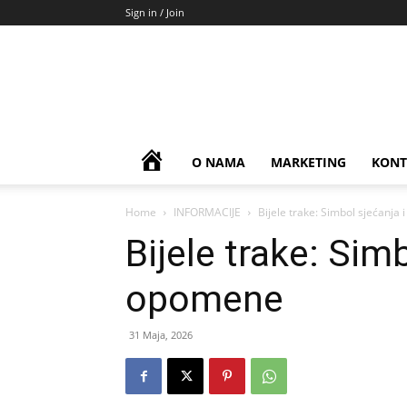
Sign in / Join
HOME
O NAMA
MARKETING
KONT
Home
INFORMACIJE
Bijele trake: Simbol sjećanja
Bijele trake: Simb
opomene
31 Maja, 2026