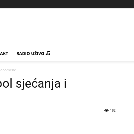
AKT
RADIO UŽIVO
 i opomene
ol sjećanja i
182