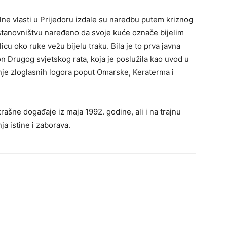
alne vlasti u Prijedoru izdale su naredbu putem kriznog
 stanovništvu naređeno da svoje kuće označe bijelim
licu oko ruke vežu bijelu traku. Bila je to prva javna
n Drugog svjetskog rata, koja je poslužila kao uvod u
nje zloglasnih logora poput Omarske, Keraterma i
ašne događaje iz maja 1992. godine, ali i na trajnu
ja istine i zaborava.