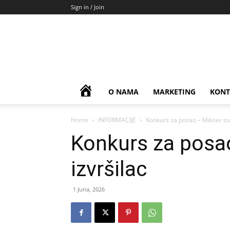
Sign in / Join
HOME
O NAMA
MARKETING
KONT
Home
INFORMACIJE
Konkurs za posao – Mikser ton
Konkurs za posa
izvršilac
1 Juna, 2026