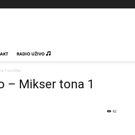
AKT
RADIO UŽIVO
a 1 izvršilac
o – Mikser tona 1
62