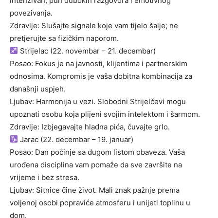
intenzivan, pun dubokih razgovora i emotivnog
povezivanja.
Zdravlje: Slušajte signale koje vam tijelo šalje; ne
pretjerujte sa fizičkim naporom.
Strijelac (22. novembar – 21. decembar)
Posao: Fokus je na javnosti, klijentima i partnerskim
odnosima. Kompromis je vaša dobitna kombinacija za
današnji uspjeh.
Ljubav: Harmonija u vezi. Slobodni Strijelčevi mogu
upoznati osobu koja plijeni svojim intelektom i šarmom.
Zdravlje: Izbjegavajte hladna pića, čuvajte grlo.
Jarac (22. decembar – 19. januar)
Posao: Dan počinje sa dugom listom obaveza. Vaša
urođena disciplina vam pomaže da sve završite na
vrijeme i bez stresa.
Ljubav: Sitnice čine život. Mali znak pažnje prema
voljenoj osobi popraviće atmosferu i unijeti toplinu u
dom.