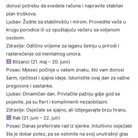
donosi potrebu da svedete račune i napravite stabilan
plan troškova.
Ljubav: Žudite za stabilnošću i mirom. Provedite veče u
krugu porodice ili uz opuštajuću večeru sa voljenom
osobom.
Zdravlje: Odlično vrijeme za laganu šetnju u prirodi i
rasterećenje od mentalnog umora.
Blizanci (21. maj – 20. juni)
Posao: Mjesec počinje u vašem znaku, što vam donosi
šarm, rječitost i sjajne ideje. Iskoristite ovaj dan za važne
pregovore i sastanke.
Ljubav: Dinamičan dan. Privlačite pažnju gdje god se
pojavite, pa su flert i komplimenti nezaobilazni.
Zdravlje: Osjećate se sjajno, ali izbjegavajte brzu hranu.
Rak (21. juni – 22. juli)
Posao: Danas preferirate rad iz sjenke. Intuitivno osjećate
šta je dobar potez, pa se oslonite na svoj unutrašnji glas