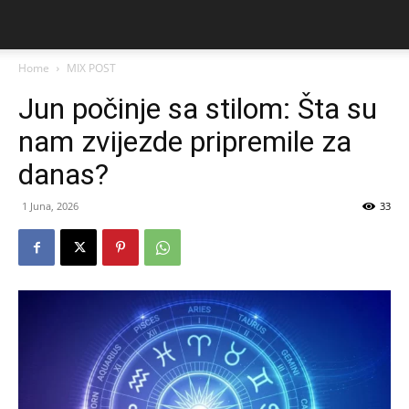
Home
MIX POST
Jun počinje sa stilom: Šta su
nam zvijezde pripremile za
danas?
1 Juna, 2026
33