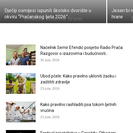
Dječiji osmijesi ispunili školsko dvorište u
Jesen bi m
okviru “Pračanskog ljeta 2026”
hrane
Načelnik Semir Efendić posjetio Radio Prača:
Razgovor o izazovima i budućnosti...
30 Jula, 2026
Ubod pčele: Kako pravilno ukloniti žaoku i
zaštititi zdravlje
25 Jula, 2026
Kako pravilno rashladiti psa tokom ljetnih
vrućina
25 Jula, 2026