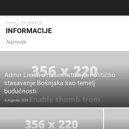
Home
INFORMACIJE
INFORMACIJE
Najnovije
Admir Lisica u našem studiju: Političko
stasavanje Bošnjaka kao temelj
budućnosti
8 Augusta, 2026