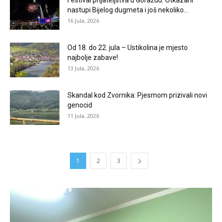
Festival prijateljstva u Goraždu: Otkazani
nastupi Bijelog dugmeta i još nekoliko...
16 Jula, 2026
Od 18. do 22. jula – Ustikolina je mjesto
najbolje zabave!
13 Jula, 2026
Skandal kod Zvornika: Pjesmom prizivali novi
genocid
11 Jula, 2026
1
2
3