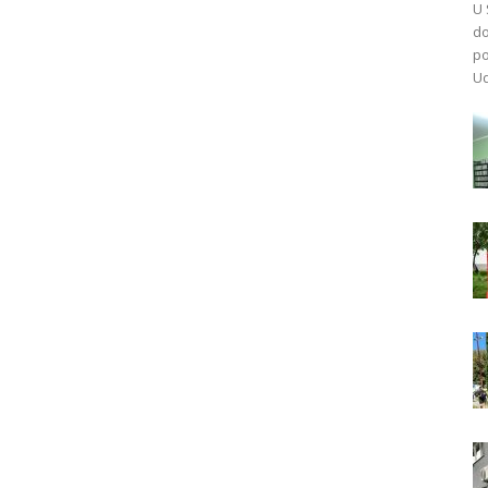
U 
do
po
Ud