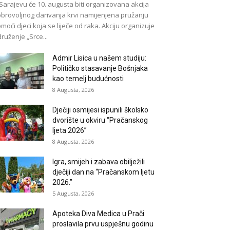
Sarajevu će 10. augusta biti organizovana akcija
brovoljnog darivanja krvi namijenjena pružanju
moći djeci koja se liječe od raka. Akciju organizuje
ruženje „Srce...
Admir Lisica u našem studiju:
Političko stasavanje Bošnjaka
kao temelj budućnosti
8 Augusta, 2026
Dječiji osmijesi ispunili školsko
dvorište u okviru “Pračanskog
ljeta 2026”
8 Augusta, 2026
Igra, smijeh i zabava obilježili
dječiji dan na “Pračanskom ljetu
2026.”
5 Augusta, 2026
Apoteka Diva Medica u Prači
proslavila prvu uspješnu godinu