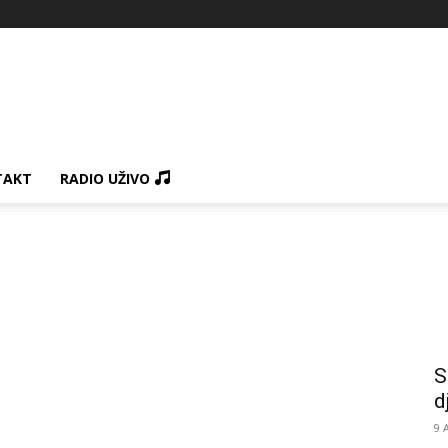
TAKT
RADIO UŽIVO
S
d
9 