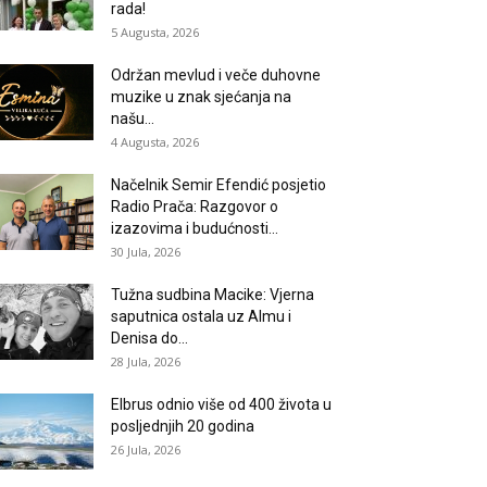
rada!
5 Augusta, 2026
Održan mevlud i veče duhovne
muzike u znak sjećanja na
našu...
4 Augusta, 2026
Načelnik Semir Efendić posjetio
Radio Prača: Razgovor o
izazovima i budućnosti...
30 Jula, 2026
Tužna sudbina Macike: Vjerna
saputnica ostala uz Almu i
Denisa do...
28 Jula, 2026
Elbrus odnio više od 400 života u
posljednjih 20 godina
26 Jula, 2026