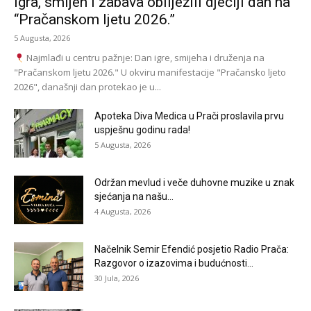
Igra, smijeh i zabava obilježili dječiji dan na
“Pračanskom ljetu 2026.”
5 Augusta, 2026
Najmlađi u centru pažnje: Dan igre, smijeha i druženja na
"Pračanskom ljetu 2026." U okviru manifestacije "Pračansko ljeto
2026", današnji dan protekao je u...
Apoteka Diva Medica u Prači proslavila prvu
uspješnu godinu rada!
5 Augusta, 2026
Održan mevlud i veče duhovne muzike u znak
sjećanja na našu...
4 Augusta, 2026
Načelnik Semir Efendić posjetio Radio Prača:
Razgovor o izazovima i budućnosti...
30 Jula, 2026