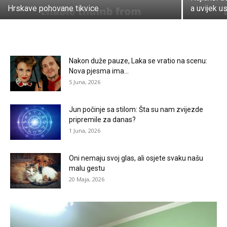
Hrskave pohovane tikvice
a uvijek u
Nakon duže pauze, Laka se vratio na scenu:
Nova pjesma ima...
5 Juna, 2026
Jun počinje sa stilom: Šta su nam zvijezde
pripremile za danas?
1 Juna, 2026
Oni nemaju svoj glas, ali osjete svaku našu
malu gestu
20 Maja, 2026