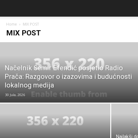
Home
MIX POST
MIX POST
Načelnik Semir Efendić posjetio Radio
Prača: Razgovor o izazovima i budućnosti
lokalnog medija
30 Jula, 2026
Najlakši d