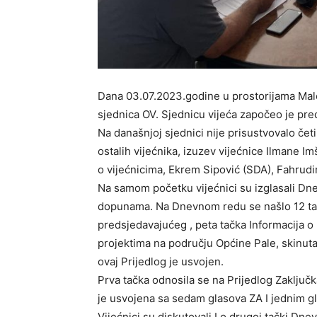
Dana 03.07.2023.godine u prostorijama Male 
sjednica OV. Sjednicu vijeća započeo je pre
Na današnjoj sjednici nije prisustvovalo četir
ostalih vijećnika, izuzev vijećnice Ilmane Im
o vijećnicima, Ekrem Sipović (SDA), Fahrudi
Na samom početku vijećnici su izglasali Dne
dopunama. Na Dnevnom redu se našlo 12 tača
predsjedavajućeg , peta tačka Informacija o
projektima na području Općine Pale, skinuta
ovaj Prijedlog je usvojen.
Prva tačka odnosila se na Prijedlog Zaključk
je usvojena sa sedam glasova ZA I jednim
Vijećnici su diskutovali I o drugoj tački Dn