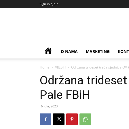
Sign in / Join
HOME
O NAMA
MARKETING
KONT
Home
VIJESTI
Održana trideset treća sjednica OV 
Održana trideset
Pale FBiH
6 Jula, 2023