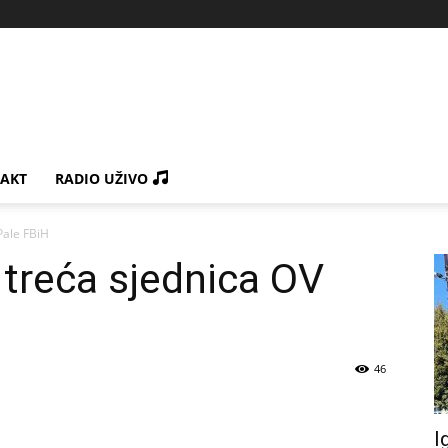
AKT
RADIO UŽIVO
Pale FBiH
 treća sjednica OV
46
I