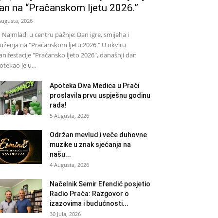
an na “Pračanskom ljetu 2026.”
Augusta, 2026
Najmlađi u centru pažnje: Dan igre, smijeha i
uženja na "Pračanskom ljetu 2026." U okviru
nifestacije "Pračansko ljeto 2026", današnji dan
otekao je u...
Apoteka Diva Medica u Prači
proslavila prvu uspješnu godinu
rada!
5 Augusta, 2026
Održan mevlud i veče duhovne
muzike u znak sjećanja na
našu...
4 Augusta, 2026
Načelnik Semir Efendić posjetio
Radio Prača: Razgovor o
izazovima i budućnosti...
30 Jula, 2026