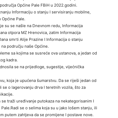
područja Općine Pale FBiH u 2022.godini.
 znanju Informaciju o stanju I servisiranju mobilne,
u Općine Pale.
koje su se našle na Dnevnom redu, Informacija
na otpora MZ Hrenovica, zatim Informacija
a smrti Alije Prazine I Informacija o stanju
d na području naše Općine.
obleme sa kojima se susreće ova ustanova, a jedan od
kog kadra.
osila se na prijedloge, sugestije, vijećnička
tivu, koja je upućena šumarstvu. Da se riješi jedan od
 se o lagerovanju drva I teretnih vozila, što za
ikacije.
m se traži uređivanje putokaza na nekategorisanim I
ale.Radi se o selima koja su u jako lošem stanju, ili
tim putem zahtjeva da se promijene I postave nove.