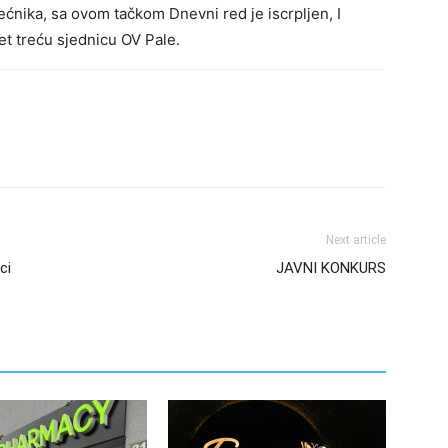
ijećnika, sa ovom tačkom Dnevni red je iscrpljen, I
et treću sjednicu OV Pale.
Next article
ci
JAVNI KONKURS