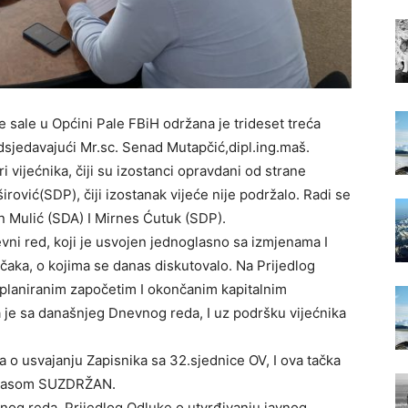
sale u Općini Pale FBiH održana je trideset treća
dsjedavajući Mr.sc. Senad Mutapčić,dipl.ing.maš.
i vijećnika, čiji su izostanci opravdani od strane
širović(SDP), čiji izostanak vijeće nije podržalo. Radi se
n Mulić (SDA) I Mirnes Ćutuk (SDP).
vni red, koji je usvojen jednoglasno sa izmjenama I
ka, o kojima se danas diskutovalo. Na Prijedlog
 planiranim započetim I okončanim kapitalnim
 je sa današnjeg Dnevnog reda, I uz podršku vijećnika
a o usvajanju Zapisnika sa 32.sjednice OV, I ova tačka
 glasom SUZDRŽAN.
evnog reda, Prijedlog Odluke o utvrđivanju javnog