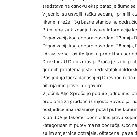
sredstava na osnovu eksploatacije šuma sa 
Vijećnici su usvojili tačku sedam, I primili k
fiksne mreže I 3g bazne stanice na područj
Primljene su k znanju I ostale Informacije 
Organizacijskog odbora povodom 22.maja Da
Organizacijskog odbora povodom 28.maja, Dan
zdravstvene zaštite ljudi u proteklom perio
Direktor JU Dom zdravlja Prača je iznio pr
gorućih problema jeste nedostatak doktors
Posljednja tačka današnjeg Dnevnog reda odn
pitanja,inicijative I odgovore.
Vijećnik Aljo Sprečo je podnio jednu inicija
problema za građane iz mjesta Revidol,a radi
posljedice ima razaranje puta I putne komun
Klub SDA je također podnio Inicijativu kojo
kategorisanim putevima na području Općine P
su im smjernice dotrajale, oštećene, pa se 