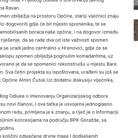
ena Ravan.
men obilježja na prostoru Općine, stariji vijećnici znaju
glo dogovoriti gdje će bit mjesto spomenika, te se
demobilisanih boraca naše općine, i na dogovor između
riješenje, da se rade dva od iste važnosti spomen
a se uradi jedno centralno u Hrenovici, gdje će se
u sklopu spomen obilježja poginulim komadantima, uz
voreno je da se spomenici rekonstruišu u mjestu Bare
n. Sva četiri projekta su ispoštovana, urađeni su još se
ik Općine Almin Ćutuk.Uz dodatnu diskusiju vijećnika,
rijedlog Odluke o imenovanju Organizacijskog odbora
 novi članovi, I ova tačka je usvojena jednoglasno.
om redu, primljena je k znanju, a riječ je o Informaciji
jeljinim koncesijama na području BPK Goražde, sa
godinu.
 o količini odsječene drvne mase I dodijeljenih