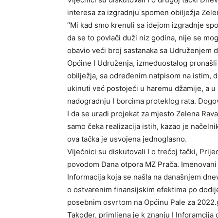
interesa za izgradnju spomen obilježja Zel
‘’Mi kad smo krenuli sa idejom izgradnje spo
da se to povlači duži niz godina, nije se mo
obavio veći broj sastanaka sa Udruženjem 
Općine I Udruženja, izmeđuostalog pronašli 
obilježja, sa određenim natpisom na istim, d
ukinuti već postojeći u haremu džamije, a 
nadogradnju I borcima proteklog rata. Dogo
I da se uradi projekat za mjesto Zelena Rava
samo čeka realizacija istih, kazao je načeln
ova tačka je usvojena jednoglasno.
Vijećnici su diskutovali I o trećoj tački, P
povodom Dana otpora MZ Prača. Imenovani su
Informacija koja se našla na današnjem dnevn
o ostvarenim finansijskim efektima po dodi
posebnim osvrtom na Općinu Pale za 2022.
Također, primljena je k znanju I Inforamcija