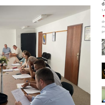
d
5 
dr
ma
pr